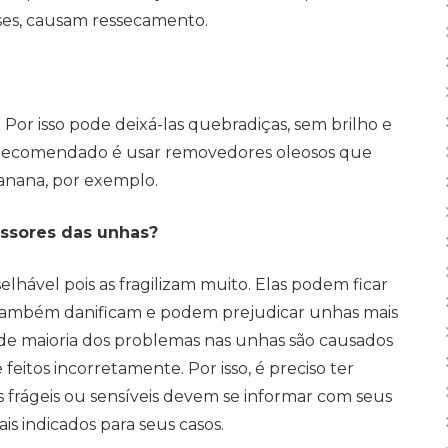
ases, causam ressecamento.
Por isso pode deixá-las quebradiças, sem brilho e
O recomendado é usar removedores oleosos que
anana, por exemplo.
ssores das unhas?
elhável pois as fragilizam muito. Elas podem ficar
l também danificam e podem prejudicar unhas mais
ande maioria dos problemas nas unhas são causados
itos incorretamente. Por isso, é preciso ter
 frágeis ou sensíveis devem se informar com seus
s indicados para seus casos.