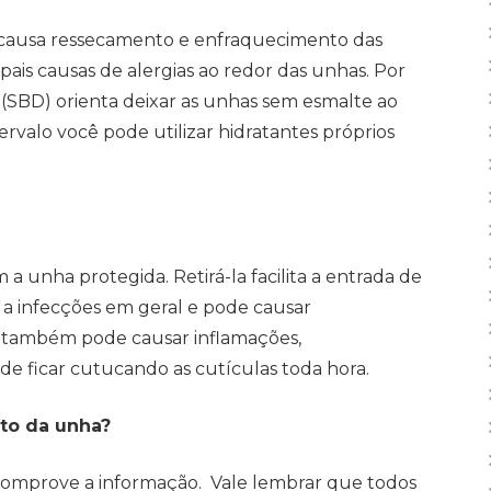
e causa ressecamento e enfraquecimento das
is causas de alergias ao redor das unhas. Por
a (SBD) orienta deixar as unhas sem esmalte ao
valo você pode utilizar hidratantes próprios
a unha protegida. Retirá-la facilita a entrada de
 a infecções em geral e pode causar
 também pode causar inflamações,
a de ficar cutucando as cutículas toda hora.
to da unha?
comprove a informação. Vale lembrar que todos